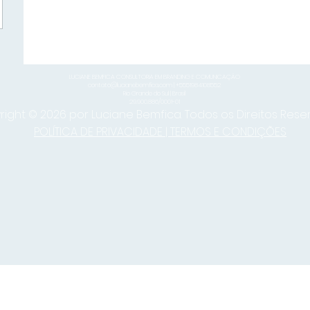
LUCIANE BEMFICA CONSULTORIA EM BRANDING E COMUNICAÇÃO
contato@lucianebemfica.com
| +5551984108552
Rio Grande do Sul | Brasil
29.900.886/0001-01
ight © 2026 por Luciane Bemfica. Todos os Direitos Rese
POLÍTICA DE PRIVACIDADE | TERMOS E CONDIÇÕES