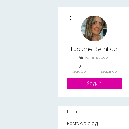
Mais ações
Luciane Bemfica
Administrador
0
1
seguidor
seguindo
Seguir
Perfil
Posts do blog