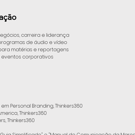
pação
egócios, carreira e liderança
programas de áudio e vídeo
para matérias e reportagens
 eventos corporativos
 em Personal Branding, Thinkers360
America, Thinkers360
rs, Thinkers360
m Guia Simplificado" e "Manual de Comunicação da Marc