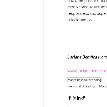
não quer passar uma i
modo como se arruma, a
responder... são aspe
relacionamos.
Luciane Bemfica
 é jor
www.lucianebemfica
marca pessoal branding
Personal Branding
Marc