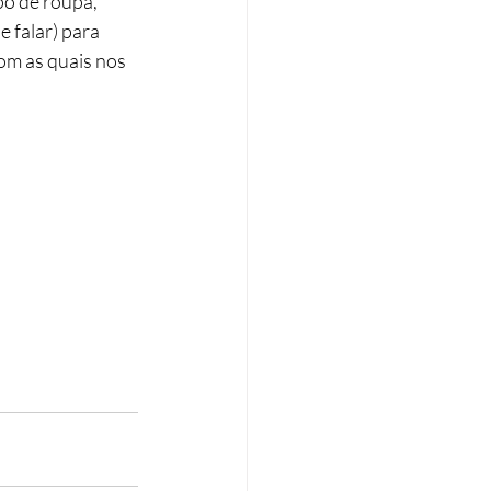
o de roupa, 
 falar) para 
om as quais nos 