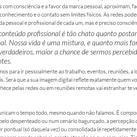
s com consciência e a favor da marca pessoal, aproximam, fac
onhecimento e o contato sem limites físicos. As redes pode
da pessoal e profissional de cada um, mas é preciso consciên
conteúdo profissional é tão chato quanto posta
al. Nossa vida é uma mistura, e quanto mais fo
verdadeiros, maior a chance de sermos percebi
ntes.
os para ir pessoalmente ao trabalho, eventos, reuniões, a l
ais. Será que a sua imagem digital reflete exatamente quem v
nhece pelas redes ou em reuniões remotas vai estranhar te ve
nicam o tempo todo, mesmo quando não falamos. É compor
abelo despenteado ou num cenário bagunçado, a percepção 
r pontual (só daquela vez) ou consolidada (é repetidamente 