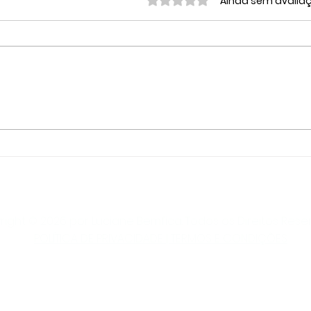
Avaliado com 0 de 5 estrelas.
Ainda sem avalia
Sua carreira ainda
Com
conversa com o que você
Pess
quer construir?
usa
LUCIANE BEMFICA CONSULTORIA EM BRANDING E COMUNICAÇÃO
contato@lucianebemfica.com
| +5551984108552
Rio Grande do Sul | Brasil
29.900.886/0001-01
ight © 2026 por Luciane Bemfica. Todos os Direitos Rese
POLÍTICA DE PRIVACIDADE | TERMOS E CONDIÇÕES