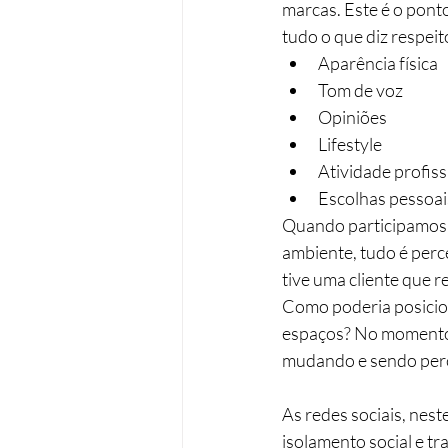
marcas. Este é o pont
tudo o que diz respei
Aparência física
Tom de voz
Opiniões
Lifestyle
Atividade profiss
Escolhas pessoais
Quando participamos 
ambiente, tudo é perc
tive uma cliente que 
Como poderia posicion
espaços? No momento 
mudando e sendo perc
As redes sociais, nes
isolamento social e tr