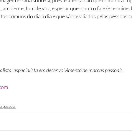
magem errada sobre si, preste atenção ao que comunica. Tip
mbiente, tom de voz, esperar que o outro fale (e termine de
ctos comuns do dia a dia e que são avaliados pelas pessoas c
nalista, especialista em desenvolvimento de marcas pessoais.
.com
a pessoal