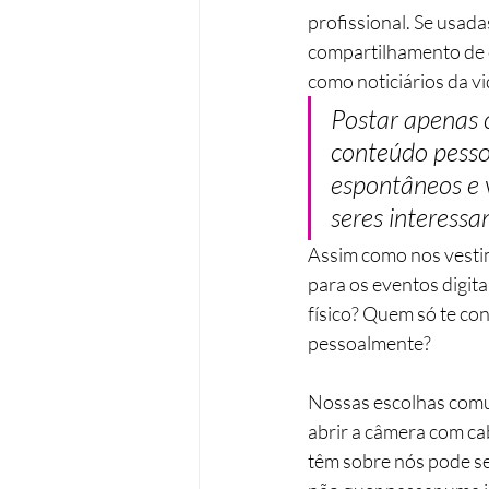
profissional. Se usada
compartilhamento de c
como noticiários da vi
Postar apenas 
conteúdo pesso
espontâneos e 
seres interessa
Assim como nos vestim
para os eventos digit
físico? Quem só te co
pessoalmente?
Nossas escolhas comu
abrir a câmera com c
têm sobre nós pode se