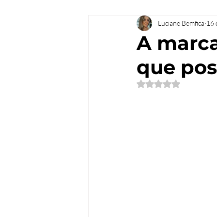
Ebook
IA
Luciane Bemfica
16 
A marca
que pos
Avaliado com NaN