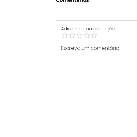
Comentários
Adicione uma avaliação
Você vai se adaptar ou
Escreva um comentário
vai se diferenciar?
Copyr