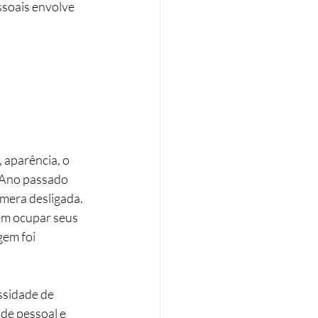
soais envolve 
aparência, o 
. Ano passado 
mera desligada. 
em ocupar seus 
em foi 
ssidade de 
de pessoal e 