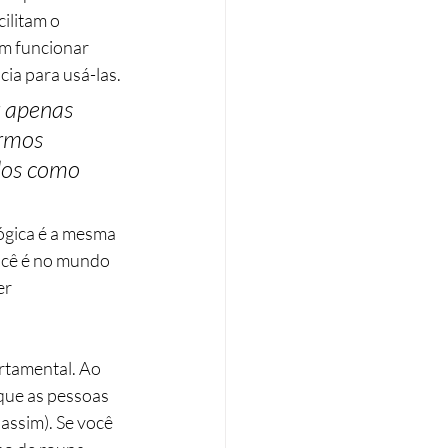
ilitam o 
m funcionar 
cia para usá-las.
r apenas 
rmos 
dos como 
ógica é a mesma 
ocê é no mundo 
r 
tamental. Ao 
que as pessoas 
assim). Se você 