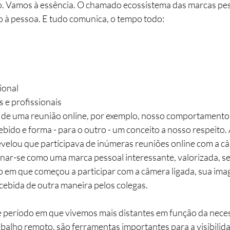
o. Vamos à essência. O chamado ecossistema das marcas pes
to à pessoa. E tudo comunica, o tempo todo:
ional
 e profissionais
de uma reunião online, por exemplo, nosso comportamento, 
ebido e forma - para o outro - um conceito a nosso respeito
revelou que participava de inúmeras reuniões online com a câ
ar-se como uma marca pessoal interessante, valorizada, s
em que começou a participar com a câmera ligada, sua imag
ebida de outra maneira pelos colegas.
te período em que vivemos mais distantes em função da nece
abalho remoto, são ferramentas importantes para a visibilida