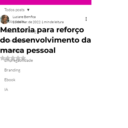
Todos posts
Luciane Bemfica
Todos posts
23 de mar. de 2022
1 min de leitura
Mentoria para reforço
Personal Branding
do desenvolvimento da
Marca pessoal
marca pessoal
Instagram
Avaliado com NaN de 5 estrelas.
Empregabilidade
Branding
Ebook
IA